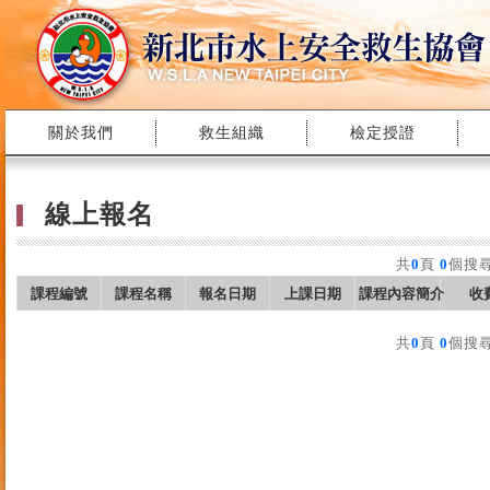
關於我們
救生組織
檢定授證
線上報名
共
0
頁
0
個搜尋
課程編號
課程名稱
報名日期
上課日期
課程內容簡介
收
共
0
頁
0
個搜尋