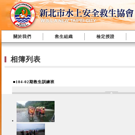
關於我們
救生組織
檢定授證
相簿列表
■104-02期救生訓練班